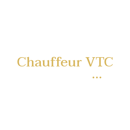
Chauffeur VTC
Bordeaux
...
MB Driver Pour vos déplacements
professionnels ou privés.